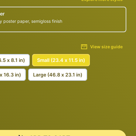
er
 poster paper, semigloss finish
View size guide
.5 x 8.1 in)
Small (23.4 x 11.5 in)
 16.3 in)
Large (46.8 x 23.1 in)