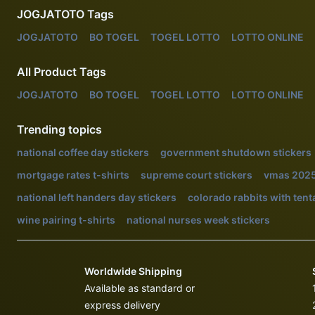
Related Tags
JOGJATOTO
Tags
JOGJATOTO
BO TOGEL
TOGEL LOTTO
LOTTO ONLINE
All Product Tags
JOGJATOTO
BO TOGEL
TOGEL LOTTO
LOTTO ONLINE
Trending topics
national coffee day stickers
government shutdown stickers
mortgage rates t-shirts
supreme court stickers
vmas 2025
national left handers day stickers
colorado rabbits with tent
wine pairing t-shirts
national nurses week stickers
Worldwide Shipping
Available as standard or
express delivery