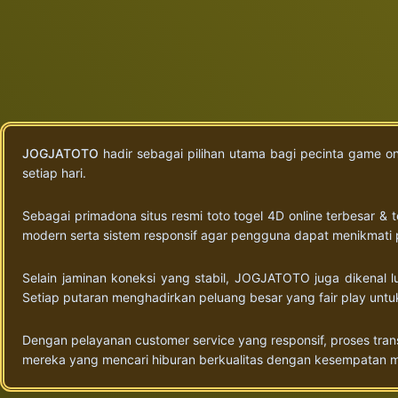
JOGJATOTO
hadir sebagai pilihan utama bagi pecinta game o
setiap hari.
Sebagai primadona situs resmi toto togel 4D online terbesar & 
modern serta sistem responsif agar pengguna dapat menikmati p
Selain jaminan koneksi yang stabil, JOGJATOTO juga dikenal 
Setiap putaran menghadirkan peluang besar yang fair play untuk
Dengan pelayanan customer service yang responsif, proses trans
mereka yang mencari hiburan berkualitas dengan kesempatan mer