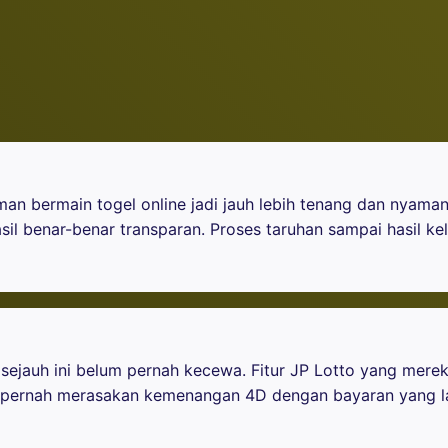
 bermain togel online jadi jauh lebih tenang dan nyaman
asil benar-benar transparan. Proses taruhan sampai hasil kel
ejauh ini belum pernah kecewa. Fitur JP Lotto yang merek
iri pernah merasakan kemenangan 4D dengan bayaran yang l