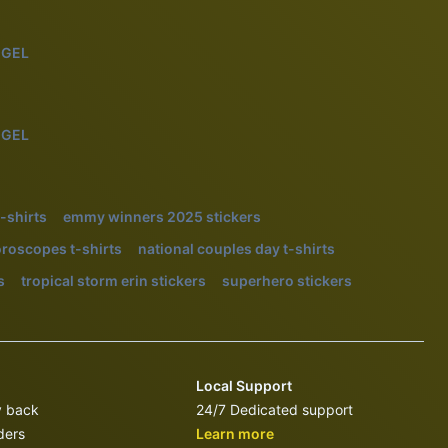
OGEL
OGEL
-shirts
emmy winners 2025 stickers
oroscopes t-shirts
national couples day t-shirts
s
tropical storm erin stickers
superhero stickers
Local Support
y back
24/7 Dedicated support
ders
Learn more
- opens in new BO TOGEL