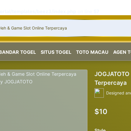
/portal/templates/beez3/index.php
on line
57
eh & Game Slot Online Terpercaya
BANDAR TOGEL
SITUS TOGEL
TOTO MACAU
AGEN 
JOGJATOTO ~ 
Terpercaya
New
Designed an
$10
Style