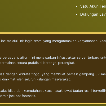
Satu Akun Ter
Dukungan Laya
nline melalui link login resmi yang mengutamakan kenyamanan, ke
terpercaya, platform ini menawarkan infrastruktur server terbaru 
ermainan secara praktis di berbagai perangkat.
luas dengan winrate tinggi yang membuat pemain gampang JP melalu
 dinikmati oleh seluruh kalangan masyarakat.
aksi kilat, dan kemudahan akses masuk lewat tautan resmi terverifi
aih jackpot fantastis.