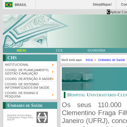
BRASIL
Simplifique!
Co
C
Aplicar Co
INÍCIO
CCS
OUVIDORIA
CHS
Você está aqui:
Início
Unidades de Saúde
INSTITUCIONAL
COORD. DE PLANEJAMENTO,
GESTÃO E AVALIAÇÃO
COORD. DE ATENÇÃO À SAÚDE
COORD. DE SISTEMAS
INFORMATIZADOS EM SAÚDE
COORD. DE ENSINO E
Hospital Universitário Cl
PESQUISA
Os seus 110.000 m
Unidades de Saúde
Clementino Fraga Fil
Janeiro (UFRJ), conc