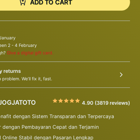
ADD TO CART
January
en 2 - 4 February
gh?
Give a digital gift card.
y returns
roblem. We’ll fix it, fast.
 JOGJATOTO
4.90 (3819 reviews)
nafit dengan Sistem Transparan dan Terpercaya
r dengan Pembayaran Cepat dan Terjamin
l Online Stabil dengan Pasaran Lengkap