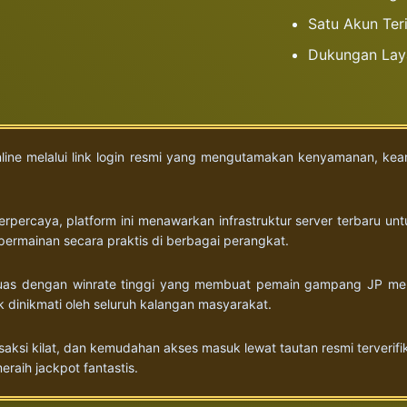
Satu Akun Ter
Dukungan Laya
nline melalui link login resmi yang mengutamakan kenyamanan, ke
terpercaya, platform ini menawarkan infrastruktur server terbaru 
ermainan secara praktis di berbagai perangkat.
luas dengan winrate tinggi yang membuat pemain gampang JP melalu
 dinikmati oleh seluruh kalangan masyarakat.
aksi kilat, dan kemudahan akses masuk lewat tautan resmi terverifi
aih jackpot fantastis.