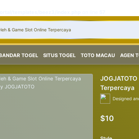
/portal/templates/beez3/index.php
on line
57
eh & Game Slot Online Terpercaya
BANDAR TOGEL
SITUS TOGEL
TOTO MACAU
AGEN 
JOGJATOTO ~ 
Terpercaya
New
Designed an
$10
Style