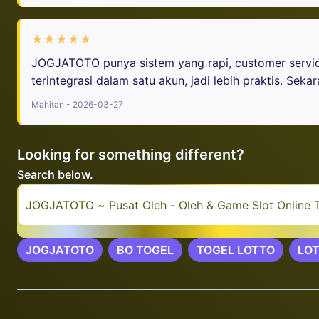
★★★★★
JOGJATOTO punya sistem yang rapi, customer service
terintegrasi dalam satu akun, jadi lebih praktis. 
Mahitan - 2026-03-27
Looking for something different?
Search below.
JOGJATOTO
BO TOGEL
TOGEL LOTTO
LOT