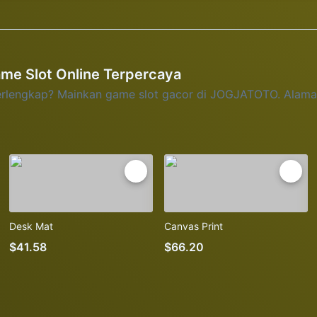
me Slot Online Terpercaya
terlengkap? Mainkan game slot gacor di JOGJATOTO. Alamat
Desk Mat
Canvas Print
$41.58
$66.20