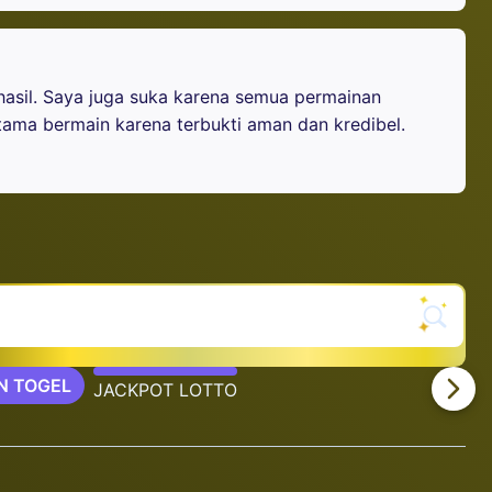
hasil. Saya juga suka karena semua permainan
tama bermain karena terbukti aman dan kredibel.
N TOGEL
JACKPOT LOTTO