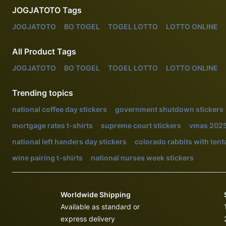
Related Tags
JOGJATOTO
Tags
JOGJATOTO
BO TOGEL
TOGEL LOTTO
LOTTO ONLINE
All Product Tags
JOGJATOTO
BO TOGEL
TOGEL LOTTO
LOTTO ONLINE
Trending topics
national coffee day stickers
government shutdown stickers
mortgage rates t-shirts
supreme court stickers
vmas 2025
national left handers day stickers
colorado rabbits with tent
wine pairing t-shirts
national nurses week stickers
Worldwide Shipping
Available as standard or
express delivery