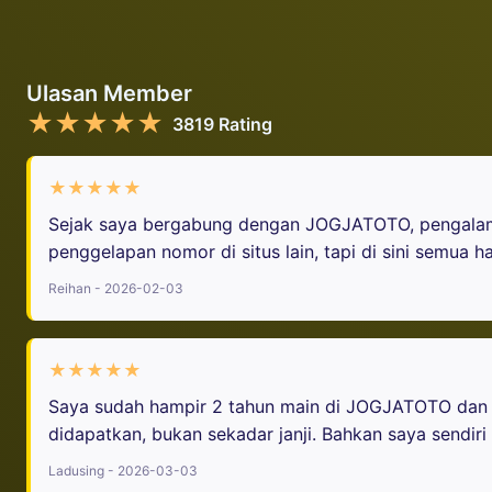
Ulasan Member
★★★★★
3819 Rating
★★★★★
Sejak saya bergabung dengan JOGJATOTO, pengalaman
penggelapan nomor di situs lain, tapi di sini semua h
Reihan - 2026-02-03
★★★★★
Saya sudah hampir 2 tahun main di JOGJATOTO dan s
didapatkan, bukan sekadar janji. Bahkan saya send
Ladusing - 2026-03-03