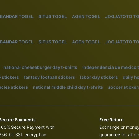
BANDAR TOGEL
SITUS TOGEL
AGEN TOGEL
JOGJATOTO T
BANDAR TOGEL
SITUS TOGEL
AGEN TOGEL
JOGJATOTO T
national cheeseburger day t-shirts
independencia de mexico t
 stickers
fantasy football stickers
labor day stickers
daily h
acles stickers
national middle child day t-shrits
soccer sticker
Secure Payments
Free Return
100% Secure Payment with
Exchange or mone
256-bit SSL encryption
guarantee for all or