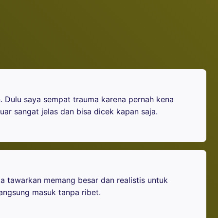
. Dulu saya sempat trauma karena pernah kena
uar sangat jelas dan bisa dicek kapan saja.
a tawarkan memang besar dan realistis untuk
angsung masuk tanpa ribet.