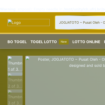
Warning
: strpos(): Empty needle in
/mnt/unity/ch.ufrj.br
JOGJATOTO ~ Pusat Oleh - Ol
BO TOGEL
TOGEL LOTTO
LOTTO ONLINE
New
New