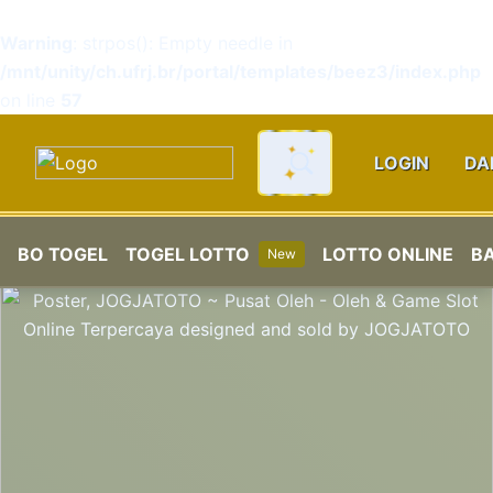
Warning
: strpos(): Empty needle in
/mnt/unity/ch.ufrj.br/portal/templates/beez3/index.php
on line
57
LOGIN
DA
JOGJATOTO ~ Pusat Oleh - Ol
BO TOGEL
TOGEL LOTTO
LOTTO ONLINE
B
New