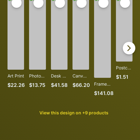
Postcard
C
Art Print
Photographic Print
Desk Mat
Canvas Print
$1.51
Framed Art Print
$22.26
$13.75
$41.58
$66.20
$141.08
View this design on +9 products