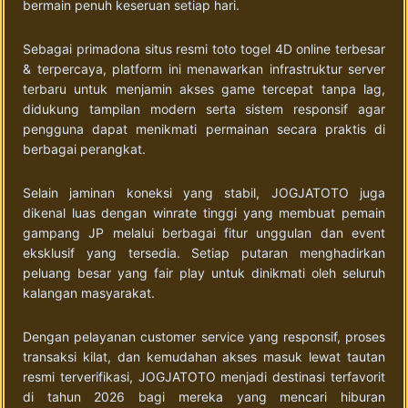
bermain penuh keseruan setiap hari.
Sebagai primadona situs resmi toto togel 4D online terbesar
& terpercaya, platform ini menawarkan infrastruktur server
terbaru untuk menjamin akses game tercepat tanpa lag,
didukung tampilan modern serta sistem responsif agar
pengguna dapat menikmati permainan secara praktis di
berbagai perangkat.
Selain jaminan koneksi yang stabil, JOGJATOTO juga
dikenal luas dengan winrate tinggi yang membuat pemain
gampang JP melalui berbagai fitur unggulan dan event
eksklusif yang tersedia. Setiap putaran menghadirkan
peluang besar yang fair play untuk dinikmati oleh seluruh
kalangan masyarakat.
Dengan pelayanan customer service yang responsif, proses
transaksi kilat, dan kemudahan akses masuk lewat tautan
resmi terverifikasi, JOGJATOTO menjadi destinasi terfavorit
di tahun 2026 bagi mereka yang mencari hiburan