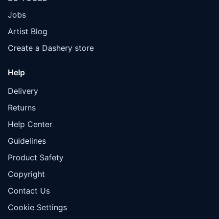
Jobs
Artist Blog
Create a Dashery store
Help
Delivery
Returns
Help Center
Guidelines
Product Safety
Copyright
Contact Us
Cookie Settings