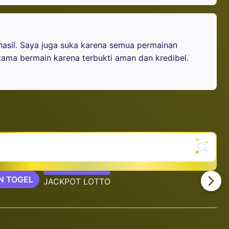
hasil. Saya juga suka karena semua permainan
tama bermain karena terbukti aman dan kredibel.
N TOGEL
JACKPOT LOTTO