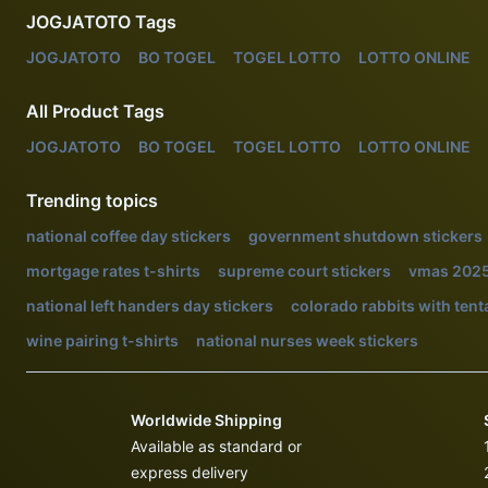
Related Tags
JOGJATOTO
Tags
JOGJATOTO
BO TOGEL
TOGEL LOTTO
LOTTO ONLINE
All Product Tags
JOGJATOTO
BO TOGEL
TOGEL LOTTO
LOTTO ONLINE
Trending topics
national coffee day stickers
government shutdown stickers
mortgage rates t-shirts
supreme court stickers
vmas 2025
national left handers day stickers
colorado rabbits with tent
wine pairing t-shirts
national nurses week stickers
Worldwide Shipping
Available as standard or
express delivery