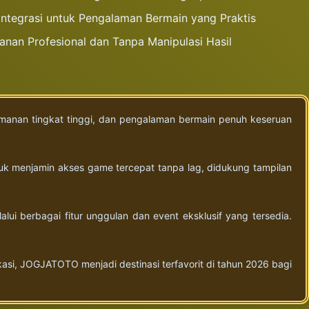
integrasi untuk Pengalaman Bermain yang Praktis
nan Profesional dan Tanpa Manipulasi Hasil
amanan tingkat tinggi, dan pengalaman bermain penuh keseruan
untuk menjamin akses game tercepat tanpa lag, didukung tampilan
i berbagai fitur unggulan dan event eksklusif yang tersedia.
kasi, JOGJATOTO menjadi destinasi terfavorit di tahun 2026 bagi