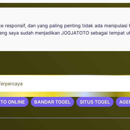
 responsif, dan yang paling penting tidak ada manipulasi 
Sekarang saya sudah menjadikan JOGJATOTO sebagai tempat u
TO ONLINE
BANDAR TOGEL
SITUS TOGEL
AGE