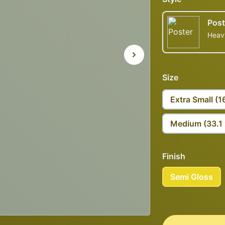
Post
Heavy
Size
Extra Small (16
Medium (33.1 x
Finish
Semi Gloss