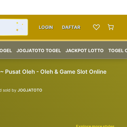
LOGIN
DAFTAR
TOGEL
JOGJATOTO TOGEL
JACKPOT LOTTO
TOGEL 
Pusat Oleh - Oleh & Game Slot Online
d sold by
JOGJATOTO
Explore more styles