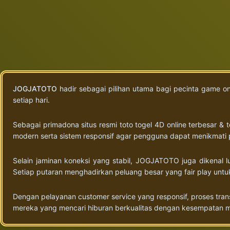
JOGJATOTO
hadir sebagai pilihan utama bagi pecinta game o
setiap hari.
Sebagai primadona situs resmi toto togel 4D online terbesar & 
modern serta sistem responsif agar pengguna dapat menikmati p
Selain jaminan koneksi yang stabil, JOGJATOTO juga dikenal 
Setiap putaran menghadirkan peluang besar yang fair play untuk
Dengan pelayanan customer service yang responsif, proses trans
mereka yang mencari hiburan berkualitas dengan kesempatan mer