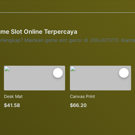
me Slot Online Terpercaya
terlengkap? Mainkan game slot gacor di JOGJATOTO. Alamat
Desk Mat
Canvas Print
$41.58
$66.20