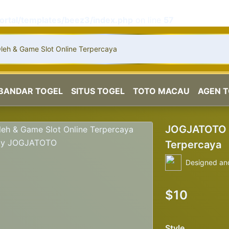
/portal/templates/beez3/index.php
on line
57
eh & Game Slot Online Terpercaya
BANDAR TOGEL
SITUS TOGEL
TOTO MACAU
AGEN 
JOGJATOTO ~ 
Terpercaya
New
Designed an
$10
Style