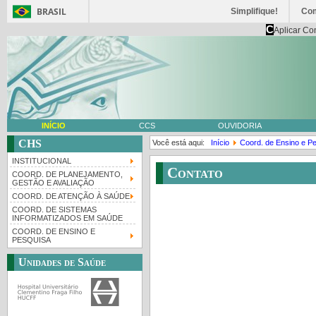
BRASIL
Simplifique!
Co
C
Aplicar Co
INÍCIO
CCS
OUVIDORIA
CHS
Você está aqui:
Início
Coord. de Ensino e P
INSTITUCIONAL
Contato
COORD. DE PLANEJAMENTO,
GESTÃO E AVALIAÇÃO
COORD. DE ATENÇÃO À SAÚDE
COORD. DE SISTEMAS
INFORMATIZADOS EM SAÚDE
COORD. DE ENSINO E
PESQUISA
Unidades de Saúde