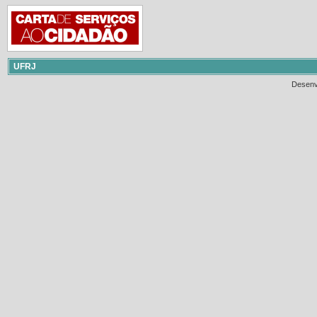
UFRJ
Desenv