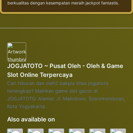
berkualitas dengan kesempatan meraih jackpot fantastis.
JOGJATOTO ~ Pusat Oleh - Oleh & Game
Slot Online Terpercaya
Cari hiburan dan oleh2 bakpia khas jogjatoto
terlengkap? Mainkan game slot gacor di
JOGJATOTO. Alamat: Jl. Malioboro, Sosromenduran,
Kota Yogyakarta..
Also available on