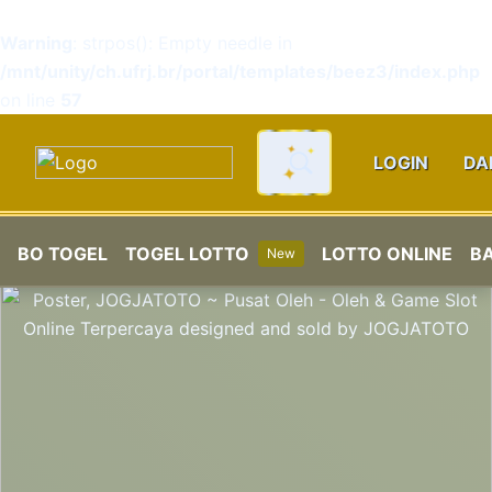
Warning
: strpos(): Empty needle in
/mnt/unity/ch.ufrj.br/portal/templates/beez3/index.php
on line
57
LOGIN
DA
JOGJATOTO ~ Pusat Oleh - Ol
BO TOGEL
TOGEL LOTTO
LOTTO ONLINE
B
New