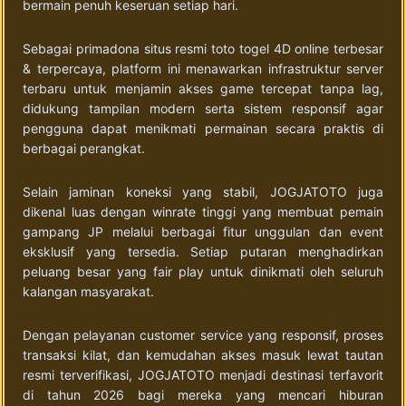
bermain penuh keseruan setiap hari.
Sebagai primadona situs resmi toto togel 4D online terbesar
& terpercaya, platform ini menawarkan infrastruktur server
terbaru untuk menjamin akses game tercepat tanpa lag,
didukung tampilan modern serta sistem responsif agar
pengguna dapat menikmati permainan secara praktis di
berbagai perangkat.
Selain jaminan koneksi yang stabil, JOGJATOTO juga
dikenal luas dengan winrate tinggi yang membuat pemain
gampang JP melalui berbagai fitur unggulan dan event
eksklusif yang tersedia. Setiap putaran menghadirkan
peluang besar yang fair play untuk dinikmati oleh seluruh
kalangan masyarakat.
Dengan pelayanan customer service yang responsif, proses
transaksi kilat, dan kemudahan akses masuk lewat tautan
resmi terverifikasi, JOGJATOTO menjadi destinasi terfavorit
di tahun 2026 bagi mereka yang mencari hiburan