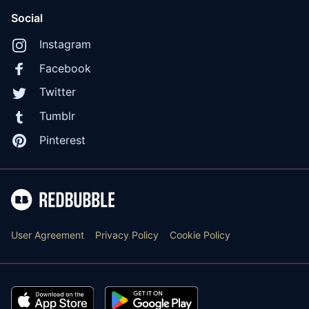
Social
Instagram
Facebook
Twitter
Tumblr
Pinterest
User Agreement
Privacy Policy
Cookie Policy